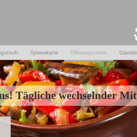
agstisch
Speisekarte
Öffnungszeiten
Gästeb
s! Tägliche wechselnder Mitt