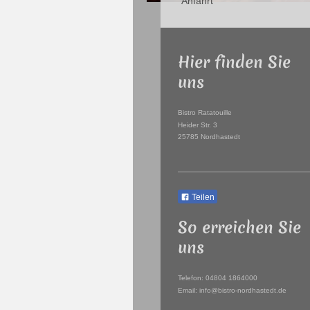
Anfahrt
Hier finden Sie
uns
Bistro Ratatouille
Heider Str.
3
25785
Nordhastedt
Teilen
So erreichen Sie
uns
Telefon: 04804 1864000
Email: info@bistro-nordhastedt.de