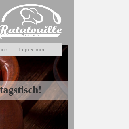
uch
Impressum
agstisch!