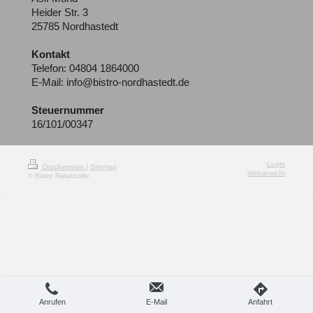
Heider Str.
3
25785
Nordhastedt
Kontakt
Telefon: 04804 1864000
E-Mail: info@bistro-nordhastedt.de
Steuernummer
16/101/00347
Login
Druckversion
|
Sitemap
Webansicht
© Bistro Ratatouille
Anrufen
E-Mail
Anfahrt